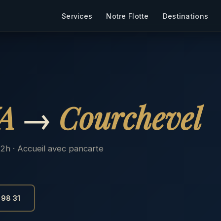
Services
Notre Flotte
Destinations
A
→
Courchevel
 2h · Accueil avec pancarte
 98 31