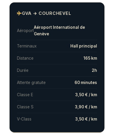
GVA → COURCHEVEL
Aéroport International de
Aéroport
Genève
Terminaux
Hall principal
Distance
165 km
Durée
2h
Attente gratuite
60 minutes
Classe E
3,50 € / km
Classe S
3,90 € / km
V-Class
3,50 € / km