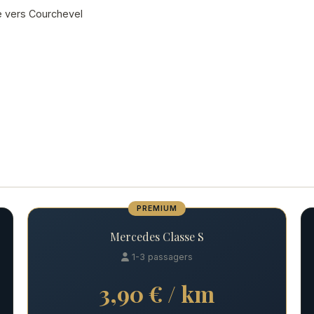
e vers Courchevel
PREMIUM
Mercedes Classe S
1-3 passagers
3,90 € / km