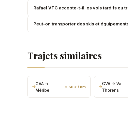
Le trajet entre l'Aéroport International de Genèv
Rafael VTC accepte-t-il les vols tardifs ou t
lors d'événements comme le Festival de Cannes
Absolument. Rafael VTC est disponible 24h/24 et 7
Peut-on transporter des skis et équipemen
6h. Réservez à l'avance pour garantir la disponibil
Oui. Le Mercedes V-Class est idéal pour les fam
d'équipement, contactez-nous pour organiser un
Trajets similaires
GVA →
GVA → Val
3,50 € / km
Méribel
Thorens