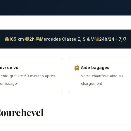
165 km
2h
Mercedes Classe E, S & V
24h/24 – 7j/7
ivi de vol
Aide bagages
tente gratuite 60 minutes après
Votre chauffeur aide au
terrissage
chargement
Courchevel