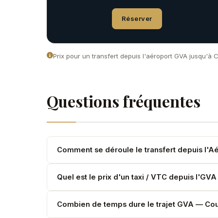
Réserver
Prix pour un transfert depuis l'aéroport GVA jusqu'à C
Questions fréquentes
Comment se déroule le transfert depuis l'A
Votre chauffeur Rafael VTC vous attend dans la z
Quel est le prix d'un taxi / VTC depuis l'GV
gratuite pendant 60 minutes après l'heure d'atter
Rafael VTC facture au kilomètre depuis l'Aéropor
Combien de temps dure le trajet GVA — Co
passagers), 3,90 €/km pour la Classe S. Tarifs