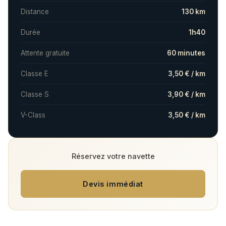
Distance
130 km
Durée
1h40
Attente gratuite
60 minutes
Classe E
3,50 € / km
Classe S
3,90 € / km
V-Class
3,50 € / km
Réservez votre navette
Devis immédiat