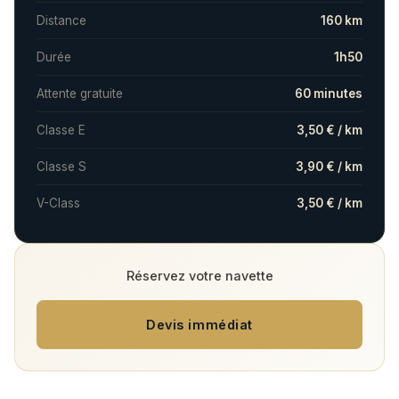
Distance
160 km
Durée
1h50
Attente gratuite
60 minutes
Classe E
3,50 € / km
Classe S
3,90 € / km
V-Class
3,50 € / km
Réservez votre navette
Devis immédiat