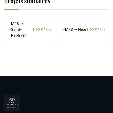
Trajets similaires
personnes et 7 valises). Pour les groupes avec
beaucoup d'équipement, contactez-nous pour
organiser un transport adapté.
MRS →
Saint-
3,50 € / km
MRS → Nice
3,50 € / km
Raphaël