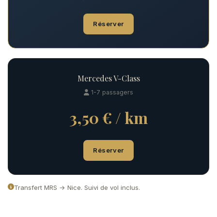
Réserver
Mercedes V-Class
1-7 passagers
3,50 € / km
Réserver
Transfert MRS → Nice. Suivi de vol inclus.