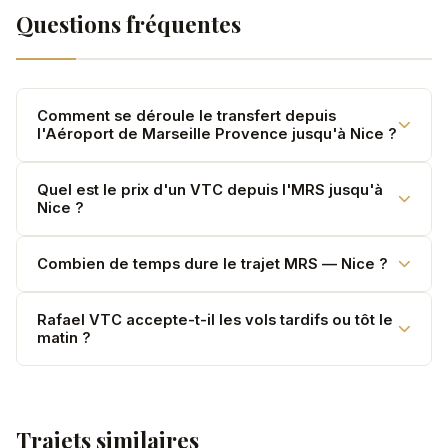
Questions fréquentes
Comment se déroule le transfert depuis
l'Aéroport de Marseille Provence jusqu'à Nice ?
Votre chauffeur vous attend en zone d'arrivée
Quel est le prix d'un VTC depuis l'MRS jusqu'à
Nice ?
(Terminal 1, 1b, 2 et MP1) avec une pancarte
nominative. Attente gratuite 60 minutes après
atterrissage. Vol suivi en temps réel.
3,50 €/km pour la Mercedes Classe E et le V-Class
Combien de temps dure le trajet MRS — Nice ?
(jusqu'à 7 passagers), 3,90 €/km pour la Classe S. 200
km, tarifs TTC, sans supplément bagage.
Environ 2h10 pour 200 km. La durée peut varier selon le
Rafael VTC accepte-t-il les vols tardifs ou tôt le
matin ?
trafic.
Oui, 24h/24 et 7j/7. Majoration de 20 % entre 22h et 6h.
Trajets similaires