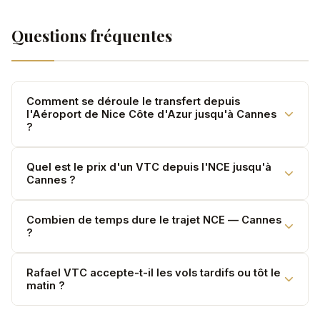
Questions fréquentes
Comment se déroule le transfert depuis
l'Aéroport de Nice Côte d'Azur jusqu'à Cannes
?
Votre chauffeur vous attend en zone d'arrivée
Quel est le prix d'un VTC depuis l'NCE jusqu'à
Cannes ?
(Terminal 1 et Terminal 2) avec une pancarte
nominative. Attente gratuite 60 minutes après
atterrissage. Vol suivi en temps réel.
3,50 €/km pour la Mercedes Classe E et le V-Class
Combien de temps dure le trajet NCE — Cannes
?
(jusqu'à 7 passagers), 3,90 €/km pour la Classe S. 30
km, tarifs TTC, sans supplément bagage.
Environ 35 min pour 30 km. La durée peut varier selon
Rafael VTC accepte-t-il les vols tardifs ou tôt le
matin ?
le trafic.