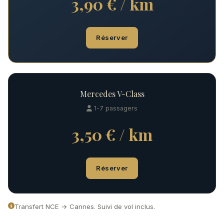
3,90 € / km
Réserver
Mercedes V-Class
1-7 passagers
3,50 € / km
Réserver
Transfert NCE → Cannes. Suivi de vol inclus.