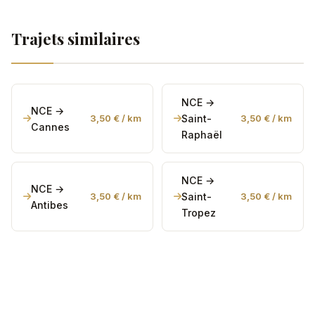
6h. Réservez à l'avance pour garantir la disponibilité.
Oui. Le Mercedes V-Class est idéal pour les familles
avec bagages et équipements ski (jusqu'à 7
Trajets similaires
personnes et 7 valises). Pour les groupes avec
beaucoup d'équipement, contactez-nous pour
organiser un transport adapté.
NCE →
NCE →
3,50 € / km
Saint-
3,50 € / km
Cannes
Raphaël
NCE →
NCE →
3,50 € / km
Saint-
3,50 € / km
Antibes
Tropez