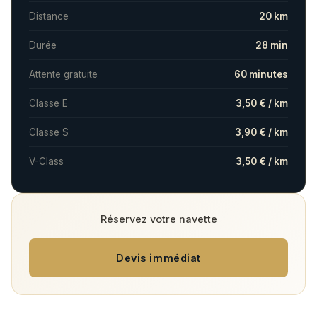
Distance
20 km
Durée
28 min
Attente gratuite
60 minutes
Classe E
3,50 € / km
Classe S
3,90 € / km
V-Class
3,50 € / km
Réservez votre navette
Devis immédiat