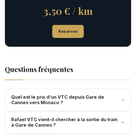
3,50 € / km
Réserver
Questions fréquentes
Quel est le prix d'un VTC depuis Gare de
Cannes vers Monaco ?
Facturé au kilomètre : 3,50 €/km (Classe E / V-Class),
Rafael VTC vient-il chercher à la sortie du train
à Gare de Cannes ?
3,90 €/km (Classe S) pour 55 km. TTC, tout compris.