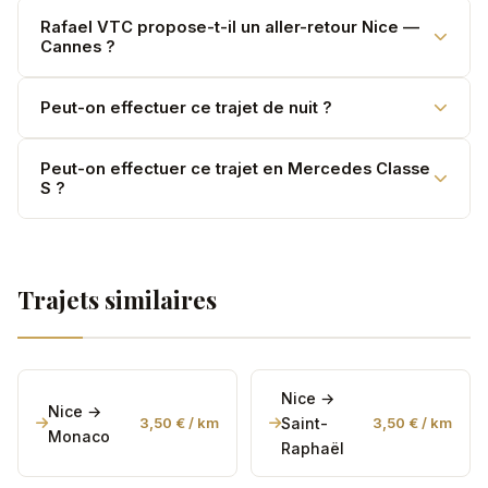
notre simulateur pour un devis précis.
Environ 40 min pour 33 km en conditions normales.
Rafael VTC propose-t-il un aller-retour Nice —
Cannes ?
Rafael VTC adapte le départ selon votre planning et
surveille le trafic.
Oui. Un tarif préférentiel s'applique sur la course retour.
Peut-on effectuer ce trajet de nuit ?
Consultez notre page
aller-retour
pour plus de détails.
Oui, Rafael VTC est disponible 24h/24. Une majoration
Peut-on effectuer ce trajet en Mercedes Classe
S ?
de 20 % s'applique entre 22h et 6h. Voir notre page
transfert de nuit
.
Absolument. Voir notre page dédiée au
transfert en
Classe S
pour découvrir cette expérience VIP.
Trajets similaires
Nice →
Nice →
3,50 € / km
Saint-
3,50 € / km
Monaco
Raphaël