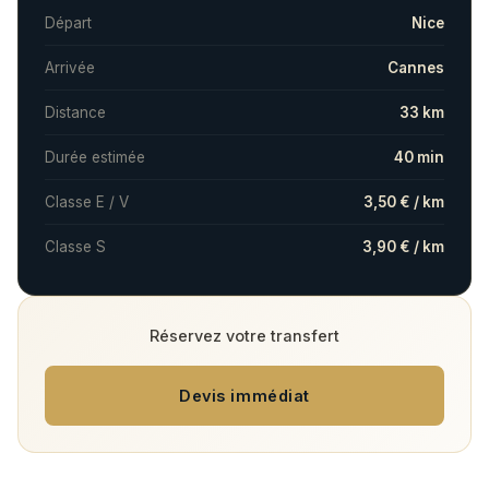
Départ
Nice
Arrivée
Cannes
Distance
33 km
Durée estimée
40 min
Classe E / V
3,50 € / km
Classe S
3,90 € / km
Réservez votre transfert
Devis immédiat