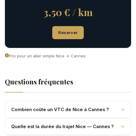
3,50 € / km
Réserver
Prix pour un aller simple Nice → Cannes.
Questions fréquentes
Combien coûte un VTC de Nice à Cannes ?
Le prix est calculé au kilomètre : 3,50 €/km (Classe E /
Quelle est la durée du trajet Nice — Cannes ?
V-Class) ou 3,90 €/km (Classe S) pour 33 km. Utilisez