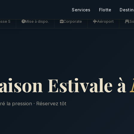
Services
Flotte
Destin
asse S
Mise à dispo.
Corporate
Aéroport
So
ison Estivale à
gré la pression · Réservez tôt