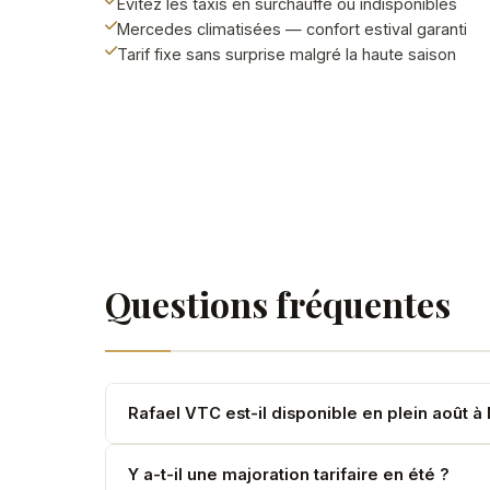
Évitez les taxis en surchauffe ou indisponibles
Mercedes climatisées — confort estival garanti
Tarif fixe sans surprise malgré la haute saison
Questions fréquentes
Rafael VTC est-il disponible en plein août à
Oui, mais les créneaux sont très demandés. Rés
Y a-t-il une majoration tarifaire en été ?