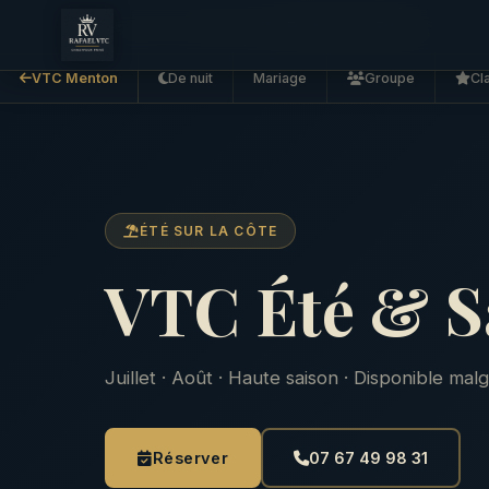
Accueil
VTC Menton
VTC Été & Saison Estivale
VTC Menton
De nuit
Mariage
Groupe
Cl
ÉTÉ SUR LA CÔTE
VTC Été & Sa
Juillet · Août · Haute saison · Disponible mal
Réserver
07 67 49 98 31