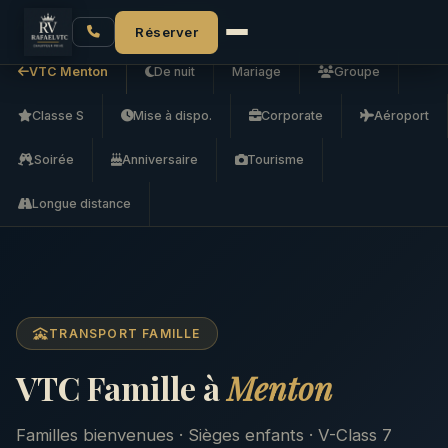
Accueil
VTC Menton
VTC Famille
Réserver
VTC Menton
De nuit
Mariage
Groupe
Classe S
Mise à dispo.
Corporate
Aéroport
Soirée
Anniversaire
Tourisme
Longue distance
TRANSPORT FAMILLE
VTC Famille à
Menton
Familles bienvenues · Sièges enfants · V-Class 7