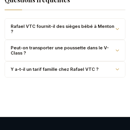
Rafael VTC fournit-il des sièges bébé à Menton
?
Oui, sièges bébé et réhausseurs gratuits. Précisez
Peut-on transporter une poussette dans le V-
Class ?
l'âge et le poids de l'enfant à la réservation.
Oui. La soute du V-Class est suffisamment grande
Y a-t-il un tarif famille chez Rafael VTC ?
pour une ou deux poussettes.
Le V-Class à 3,50 €/km est souvent moins cher que
deux berlines séparées pour une famille.