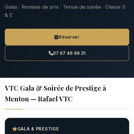
Galas · Remises de prix · Tenue de soirée · Classe S
& E
Réserver
07 67 49 98 31
VTC Gala & Soirée de Prestige à
Menton — Rafael VTC
GALA & PRESTIGE