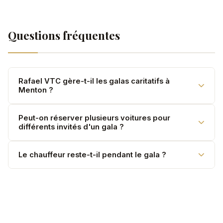
Questions fréquentes
Rafael VTC gère-t-il les galas caritatifs à
Menton ?
Oui. Coordination avec l'organisateur, accueil
Peut-on réserver plusieurs voitures pour
différents invités d'un gala ?
protocolaire, chauffeur en tenue de soirée.
Oui. Flotte multi-véhicules coordonnée pour vos invités
Le chauffeur reste-t-il pendant le gala ?
VIP.
Oui, en mise à disposition — votre chauffeur est
disponible pour le retour quand vous le souhaitez.