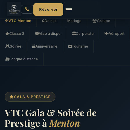
Accueil
VTC Menton
VTC Gala & Soirée de Prestige
Réserver
VTC Menton
De nuit
Mariage
Groupe
Classe S
Mise à dispo.
Corporate
Aéroport
Soirée
Anniversaire
Tourisme
Longue distance
GALA & PRESTIGE
VTC Gala & Soirée de
Prestige à
Menton