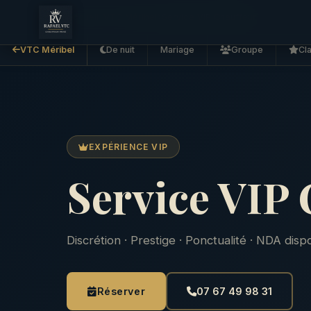
Accueil
VTC Méribel
Service VIP Chauffeur
VTC Méribel
De nuit
Mariage
Groupe
Cl
EXPÉRIENCE VIP
Service VIP 
Discrétion · Prestige · Ponctualité · NDA disp
Réserver
07 67 49 98 31