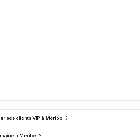
our ses clients VIP à Méribel ?
est partagée. Confidentialité absolue garantie contractuellement.
emaine à Méribel ?