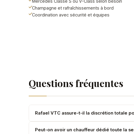
Mercedes Classe S ou V-Class selon besoin
Champagne et rafraîchissements à bord
Coordination avec sécurité et équipes
Questions fréquentes
Rafael VTC assure-t-il la discrétion totale p
Oui. NDA disponible, aucune information client n'
Peut-on avoir un chauffeur dédié toute la s