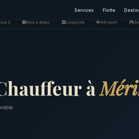
Services
Flotte
Destin
asse S
Mise à dispo.
Corporate
Aéroport
So
Chauffeur à
Méri
onible