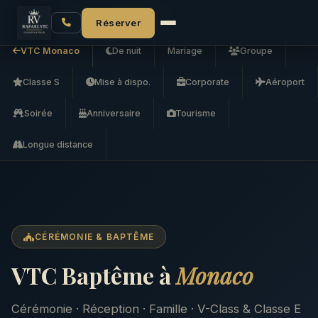
Accueil
VTC Monaco
VTC Baptême
Réserver
VTC Monaco
De nuit
Mariage
Groupe
Classe S
Mise à dispo.
Corporate
Aéroport
Soirée
Anniversaire
Tourisme
Longue distance
CÉRÉMONIE & BAPTÊME
VTC Baptême à
Monaco
Cérémonie · Réception · Famille · V-Class & Classe E