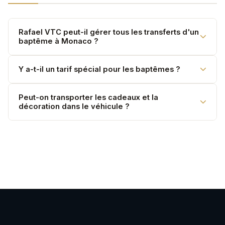
Rafael VTC peut-il gérer tous les transferts d'un
baptême à Monaco ?
Oui — église, photographe, salle de réception, retour.
Y a-t-il un tarif spécial pour les baptêmes ?
Un programme complet sur devis.
Service à la journée ou à la demi-journée selon votre
Peut-on transporter les cadeaux et la
décoration dans le véhicule ?
programme.
Oui. La soute du V-Class est spacieuse pour les
cadeaux et décorations.