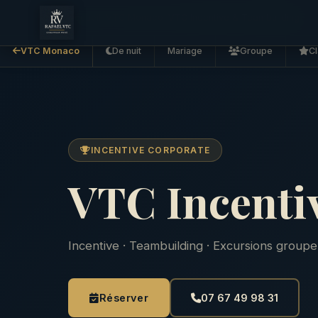
Accueil
VTC Monaco
VTC Incentive & Teambuilding
VTC Monaco
De nuit
Mariage
Groupe
Cl
INCENTIVE CORPORATE
VTC Incenti
Incentive · Teambuilding · Excursions groupe
Réserver
07 67 49 98 31