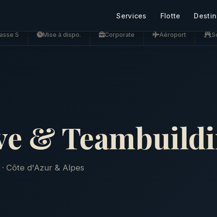
Services
Flotte
Destin
asse S
Mise à dispo.
Corporate
Aéroport
S
ve & Teambuild
 · Côte d'Azur & Alpes