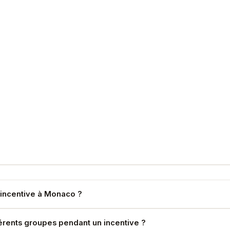
d'incentive à Monaco ?
es incentive — coordination, flexibilité et réactivité garanties.
férents groupes pendant un incentive ?