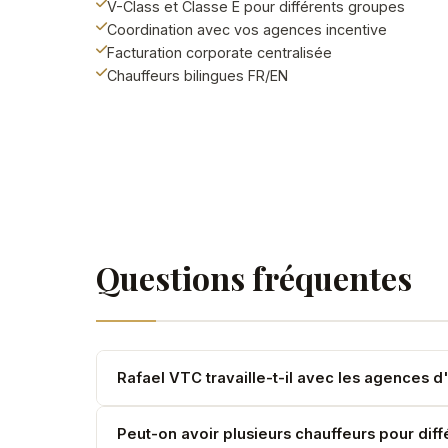
V-Class et Classe E pour différents groupes
Coordination avec vos agences incentive
Facturation corporate centralisée
Chauffeurs bilingues FR/EN
Questions fréquentes
Rafael VTC travaille-t-il avec les agences 
Oui. Nous sommes un partenaire régulier des agenc
Peut-on avoir plusieurs chauffeurs pour dif