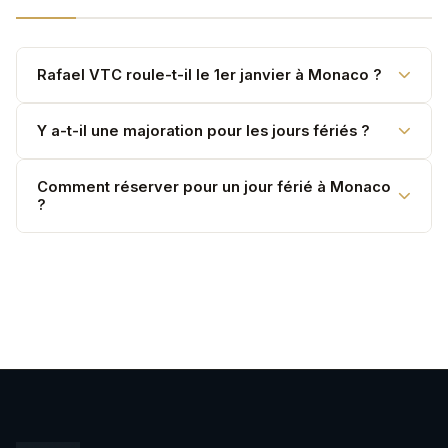
Rafael VTC roule-t-il le 1er janvier à Monaco ?
Oui. Service assuré tous les jours fériés — réservez à
Y a-t-il une majoration pour les jours fériés ?
l'avance.
Non. Seule la majoration nocturne standard (+20%
Comment réserver pour un jour férié à Monaco
?
entre 22h et 6h) s'applique.
Par téléphone, WhatsApp ou formulaire en ligne.
Anticipez au maximum.