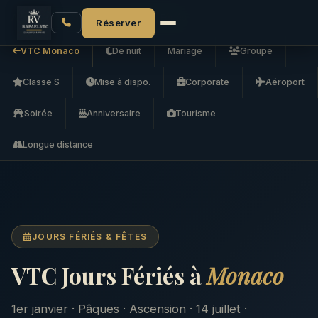
Accueil
VTC Monaco
VTC Jours Fériés
Réserver
VTC Monaco
De nuit
Mariage
Groupe
Classe S
Mise à dispo.
Corporate
Aéroport
Soirée
Anniversaire
Tourisme
Longue distance
JOURS FÉRIÉS & FÊTES
VTC Jours Fériés à
Monaco
1er janvier · Pâques · Ascension · 14 juillet ·