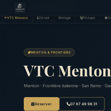
Accueil
VTC Monaco
VTC Menton
VTC Monaco
De nuit
Mariage
Groupe
Cl
MENTON & FRONTIÈRE
VTC Menton
Menton · Frontière italienne · San Remo · Ga
Réserver
07 67 49 98 31