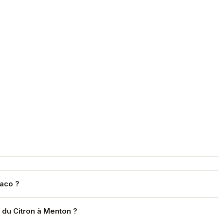
naco ?
ations italiennes desservies sur devis.
e du Citron à Menton ?