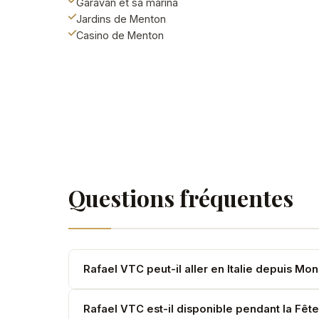
Garavan et sa marina
Jardins de Menton
Casino de Menton
Questions fréquentes
Rafael VTC peut-il aller en Italie depuis Mo
Oui. San Remo, Vintimille, Gênes — toutes destin
Rafael VTC est-il disponible pendant la Fêt