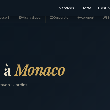
Services
Flotte
Destin
asse S
Mise à dispo.
Corporate
Aéroport
S
 à
Monaco
ravan · Jardins