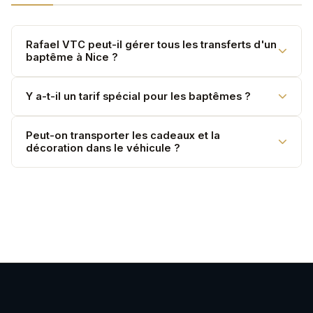
Rafael VTC peut-il gérer tous les transferts d'un
baptême à Nice ?
Oui — église, photographe, salle de réception, retour.
Y a-t-il un tarif spécial pour les baptêmes ?
Un programme complet sur devis.
Service à la journée ou à la demi-journée selon votre
Peut-on transporter les cadeaux et la
décoration dans le véhicule ?
programme.
Oui. La soute du V-Class est spacieuse pour les
cadeaux et décorations.