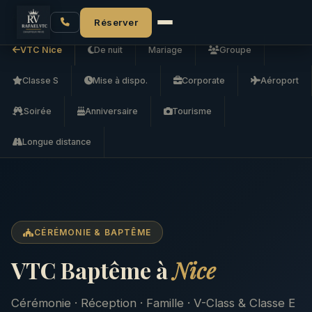
Accueil
VTC Nice
VTC Baptême
Réserver
VTC Nice
De nuit
Mariage
Groupe
Classe S
Mise à dispo.
Corporate
Aéroport
Soirée
Anniversaire
Tourisme
Longue distance
CÉRÉMONIE & BAPTÊME
VTC Baptême à
Nice
Cérémonie · Réception · Famille · V-Class & Classe E