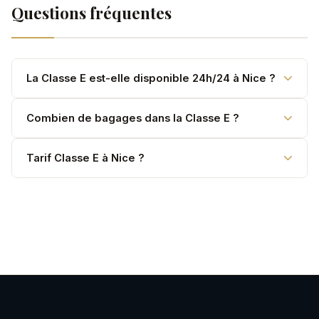
Questions fréquentes
La Classe E est-elle disponible 24h/24 à Nice ?
Oui, 24h/24 et 7j/7 à Nice.
Combien de bagages dans la Classe E ?
2 à 3 valises standard dans le coffre.
Tarif Classe E à Nice ?
3,50 €/km TTC, tout compris, aucun supplément
bagage.