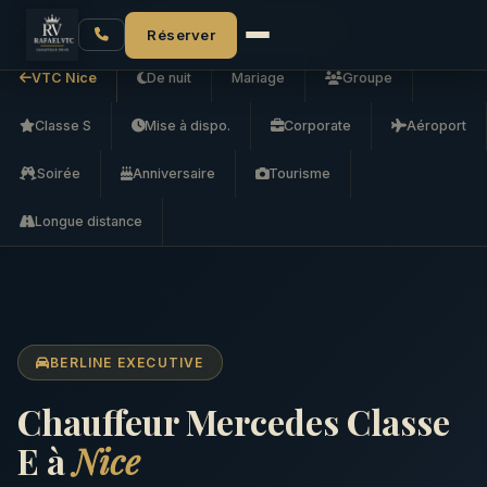
Accueil
VTC Nice
Chauffeur Mercedes Classe E
Réserver
VTC Nice
De nuit
Mariage
Groupe
Classe S
Mise à dispo.
Corporate
Aéroport
Soirée
Anniversaire
Tourisme
Longue distance
BERLINE EXECUTIVE
Chauffeur Mercedes Classe
E à
Nice