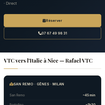
· Direct
Réserver
07 67 49 98 31
VTC vers l'Italie à Nice — Rafael VTC
SAN REMO · GÊNES · MILAN
San Remo
~45 min
Portofino
~1h30