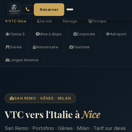
Accueil
VTC Nice
VTC vers l'Italie
Réserver
VTC Nice
De nuit
Mariage
Groupe
Classe S
Mise à dispo.
Corporate
Aéroport
Soirée
Anniversaire
Tourisme
Longue distance
SAN REMO · GÊNES · MILAN
VTC vers l'Italie à
Nice
San Remo · Portofino · Gênes · Milan · Tarif sur devis