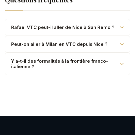
Rafael VTC peut-il aller de Nice à San Remo ?
Oui. San Remo est à environ 45 minutes depuis la côte
Peut-on aller à Milan en VTC depuis Nice ?
— tarif sur devis.
Oui. Trajet de ~3h — Mercedes Classe S
Y a-t-il des formalités à la frontière franco-
italienne ?
recommandée pour le confort.
Non pour les ressortissants UE. Nos chauffeurs gèrent
le passage en toute simplicité.