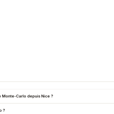
 Monte-Carlo depuis Nice ?
t, ponctuel.
o ?