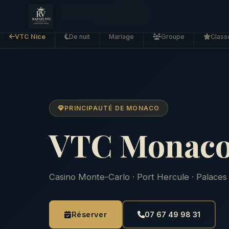
Accueil
VTC Nice
VTC Monaco
VTC Nice
De nuit
Mariage
Groupe
Class
PRINCIPAUTÉ DE MONACO
VTC Monaco
Casino Monte-Carlo · Port Hercule · Palaces 
Réserver
07 67 49 98 31