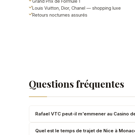
Grand Prix de Formule 1
Louis Vuitton, Dior, Chanel — shopping luxe
Retours nocturnes assurés
Questions fréquentes
Rafael VTC peut-il m'emmener au Casino de
Oui. Dépôt à l'entrée du Casino — discret, élégan
Quel est le temps de trajet de Nice à Monac