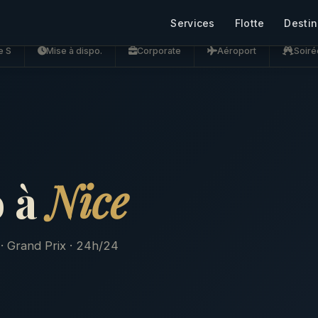
Services
Flotte
Destin
e S
Mise à dispo.
Corporate
Aéroport
Soiré
 à
Nice
· Grand Prix · 24h/24