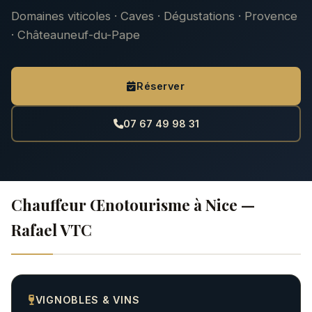
Domaines viticoles · Caves · Dégustations · Provence
· Châteauneuf-du-Pape
Réserver
07 67 49 98 31
Chauffeur Œnotourisme à Nice —
Rafael VTC
VIGNOBLES & VINS