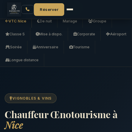
Accueil
VTC Nice
Chauffeur Œnotourisme
Réserver
VTC Nice
De nuit
Mariage
Groupe
Classe S
Mise à dispo.
Corporate
Aéroport
Soirée
Anniversaire
Tourisme
Longue distance
VIGNOBLES & VINS
Chauffeur Œnotourisme à
Nice