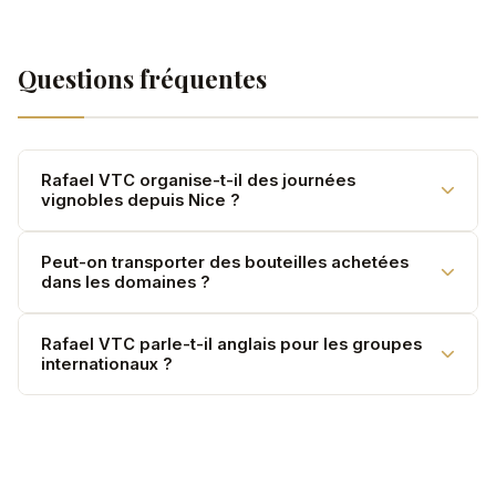
Questions fréquentes
Rafael VTC organise-t-il des journées
vignobles depuis Nice ?
Oui. Mise à disposition journée — itinéraire sur mesure
Peut-on transporter des bouteilles achetées
dans les domaines ?
dans les vignobles de Provence.
Oui. La soute de nos véhicules peut accueillir vos
Rafael VTC parle-t-il anglais pour les groupes
internationaux ?
achats en cave.
Oui. Nos chauffeurs sont bilingues FR/EN.