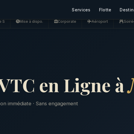
Services
Flotte
Destin
e S
Mise à dispo.
Corporate
Aéroport
Soiré
 VTC en Ligne à
tion immédiate · Sans engagement