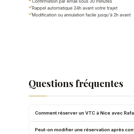
Confirmation par email sous 30 minutes
Rappel automatique 24h avant votre trajet
Modification ou annulation facile jusqu'à 2h avant
Questions fréquentes
Comment réserver un VTC à Nice avec Rafa
Via le formulaire en ligne, par téléphone (07 67
Peut-on modifier une réservation après con