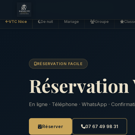
Accueil
VTC Nice
Réservation VTC en Ligne
VTC Nice
De nuit
Mariage
Groupe
Class
RÉSERVATION FACILE
Réservation
En ligne · Téléphone · WhatsApp · Confirma
Réserver
07 67 49 98 31