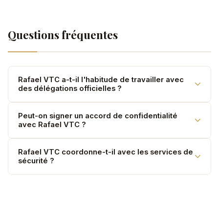
Questions fréquentes
Rafael VTC a-t-il l'habitude de travailler avec
des délégations officielles ?
Oui. Protocole, confidentialité, coordination sécurité —
Peut-on signer un accord de confidentialité
avec Rafael VTC ?
nous gérons toutes les exigences.
Oui. NDA disponible sur demande pour toute
Rafael VTC coordonne-t-il avec les services de
sécurité ?
délégation ou personnalité.
Oui, sur demande — coordination avec vos équipes de
sécurité personnelles.