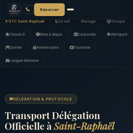
Accueil
VTC Saint-Raphaël
Transport Délégation Officielle
Réserver
VTC Saint-Raphaël
De nuit
Mariage
Groupe
Classe S
Mise à dispo.
Corporate
Aéroport
Soirée
Anniversaire
Tourisme
Longue distance
DÉLÉGATION & PROTOCOLE
Transport Délégation
Officielle à
Saint-Raphaël