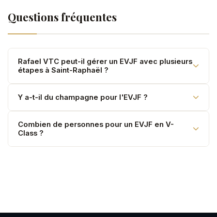
Questions fréquentes
Rafael VTC peut-il gérer un EVJF avec plusieurs
étapes à Saint-Raphaël ?
Oui. Mise à disposition soirée : le chauffeur vous
Y a-t-il du champagne pour l'EVJF ?
accompagne d'une adresse à l'autre toute la nuit.
Oui, champagne offert pour la future mariée. D'autres
Combien de personnes pour un EVJF en V-
Class ?
boissons disponibles sur demande.
Jusqu'à 7 personnes. Pour des groupes plus grands :
2 V-Class coordonnés.