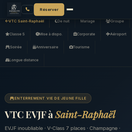
Accueil
VTC Saint-Raphaël
VTC EVJF
Réserver
VTC Saint-Raphaël
De nuit
Mariage
Groupe
Classe S
Mise à dispo.
Corporate
Aéroport
Soirée
Anniversaire
Tourisme
Longue distance
ENTERREMENT VIE DE JEUNE FILLE
VTC EVJF à
Saint-Raphaël
EVJF inoubliable · V-Class 7 places · Champagne ·