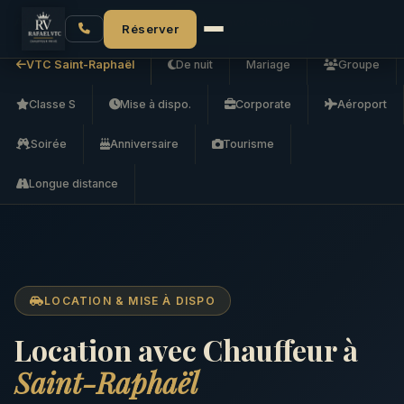
Accueil
VTC Saint-Raphaël
Location avec Chauffeur
Réserver
VTC Saint-Raphaël
De nuit
Mariage
Groupe
Classe S
Mise à dispo.
Corporate
Aéroport
Soirée
Anniversaire
Tourisme
Longue distance
LOCATION & MISE À DISPO
Location avec Chauffeur à
Saint-Raphaël