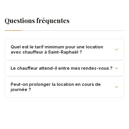
Questions fréquentes
Quel est le tarif minimum pour une location
avec chauffeur à Saint-Raphaël ?
Minimum 2 heures. Le tarif horaire est établi sur devis
Le chauffeur attend-il entre mes rendez-vous ?
selon le véhicule choisi.
Oui. L'attente est incluse dans la mise à disposition —
Peut-on prolonger la location en cours de
journée ?
votre chauffeur reste disponible en permanence.
Oui. Si disponible, la durée peut être prolongée
directement avec le chauffeur.