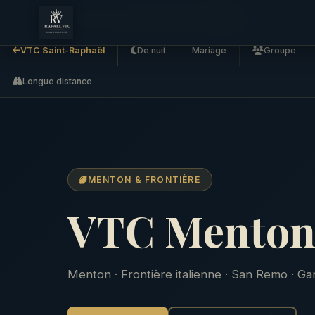
Accueil
VTC Saint-Raphaël
VTC Menton
VTC Saint-Raphaël
De nuit
Mariage
Groupe
Longue distance
MENTON & FRONTIÈRE
VTC Menton
Menton · Frontière italienne · San Remo · Ga