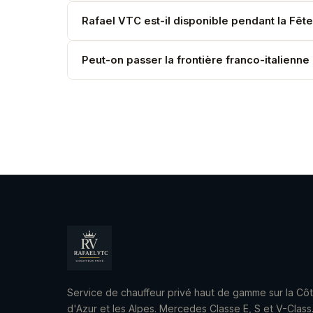
Oui. San Remo, Vintimille, Gênes — toutes destin
Rafael VTC est-il disponible pendant la Fêt
Oui. Réservez à l'avance — l'événement attire d
Peut-on passer la frontière franco-italienn
Oui. Nos chauffeurs et véhicules sont habilités pou
Service de chauffeur privé haut de gamme sur la Cô
d'Azur et les Alpes. Mercedes Classe E, S et V-Class