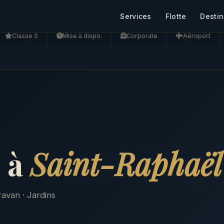
Services
Flotte
Destin
Classe S
Mise à dispo.
Corporate
Aéroport
 à
Saint-Raphaël
ravan · Jardins