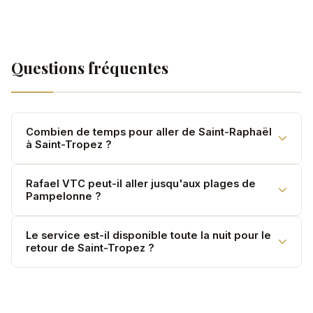
Questions fréquentes
Combien de temps pour aller de Saint-Raphaël
à Saint-Tropez ?
Variable selon le trafic, surtout en été. Comptez 1h à
Rafael VTC peut-il aller jusqu'aux plages de
Pampelonne ?
2h30 selon la saison. Départ tôt recommandé.
Oui. Dépôt directement à l'entrée des clubs ou plages
Le service est-il disponible toute la nuit pour le
retour de Saint-Tropez ?
de Pampelonne.
Oui. Retours nocturnes depuis Saint-Tropez
disponibles — majoration +20% après 22h.