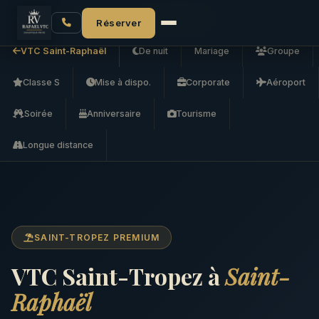
Accueil
VTC Saint-Raphaël
VTC Saint-Tropez
Réserver
VTC Saint-Raphaël
De nuit
Mariage
Groupe
Classe S
Mise à dispo.
Corporate
Aéroport
Soirée
Anniversaire
Tourisme
Longue distance
SAINT-TROPEZ PREMIUM
VTC Saint-Tropez à
Saint-
Raphaël