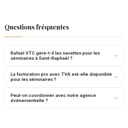
Questions fréquentes
Rafael VTC gère-t-il les navettes pour les
séminaires à Saint-Raphaël ?
Oui. Navettes aéroport, transferts journaliers, flotte
La facturation pro avec TVA est-elle disponible
pour les séminaires ?
multi-véhicules selon la taille du groupe.
Oui. Facture mensuelle récapitulative avec TVA pour
Peut-on coordonner avec notre agence
événementielle ?
tous les comptes corporate.
Absolument. Nous travaillons régulièrement avec les
agences et organisateurs de séminaires.