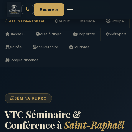
Accueil
VTC Saint-Raphaël
VTC Séminaire & Conférence
Réserver
VTC Saint-Raphaël
De nuit
Mariage
Groupe
Classe S
Mise à dispo.
Corporate
Aéroport
Soirée
Anniversaire
Tourisme
Longue distance
SÉMINAIRE PRO
VTC Séminaire &
Conférence à
Saint-Raphaël