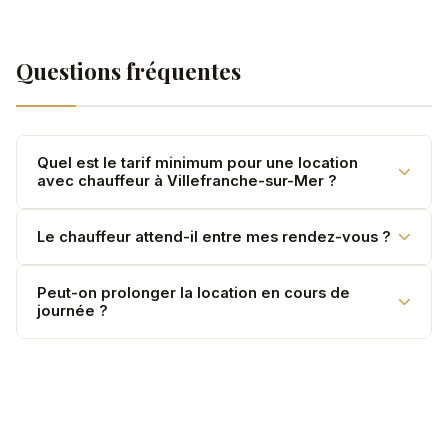
Questions fréquentes
Quel est le tarif minimum pour une location
avec chauffeur à Villefranche-sur-Mer ?
Minimum 2 heures. Le tarif horaire est établi sur devis
Le chauffeur attend-il entre mes rendez-vous ?
selon le véhicule choisi.
Oui. L'attente est incluse dans la mise à disposition —
Peut-on prolonger la location en cours de
journée ?
votre chauffeur reste disponible en permanence.
Oui. Si disponible, la durée peut être prolongée
directement avec le chauffeur.