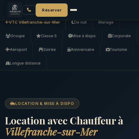
Accueil
VTC Villefranche-sur-Mer
Location avec Chauffeur
Réserver
VTC Villefranche-sur-Mer
De nuit
Mariage
Groupe
Classe S
Mise à dispo.
Corporate
Aéroport
Soirée
Anniversaire
Tourisme
Longue distance
LOCATION & MISE À DISPO
Location avec Chauffeur à
Villefranche-sur-Mer