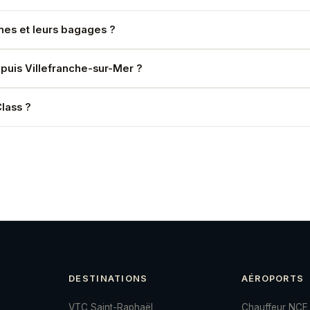
nnes et leurs bagages ?
pes plus importants : 2 véhicules.
depuis Villefranche-sur-Mer ?
lises.
lass ?
DESTINATIONS
AÉROPORTS
VTC Saint-Raphaël
Chauffeur NCE