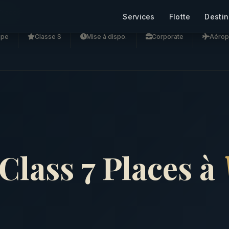
Places
Services
Flotte
Destin
upe
Classe S
Mise à dispo.
Corporate
Aérop
lass 7 Places à