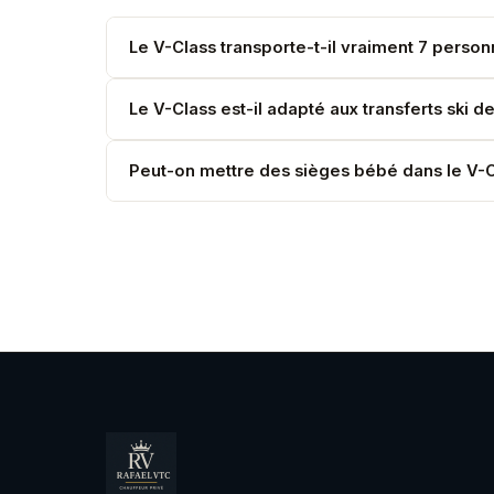
Le V-Class transporte-t-il vraiment 7 perso
Oui. 7 passagers et 7 valises standard. Pour grou
Le V-Class est-il adapté aux transferts ski 
Parfaitement — soute XXL pour skis, boots et va
Peut-on mettre des sièges bébé dans le V-C
Oui, précisez l'âge des enfants à la réservation.