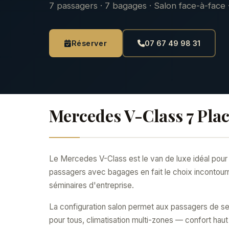
7 passagers · 7 bagages · Salon face-à-face 
Réserver
07 67 49 98 31
Mercedes V-Class 7 Pla
Le Mercedes V-Class est le van de luxe idéal pour 
passagers avec bagages en fait le choix incontourn
séminaires d'entreprise.
La configuration salon permet aux passagers de se f
pour tous, climatisation multi-zones — confort hau