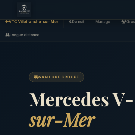
Accueil
VTC Villefranche-sur-Mer
Mercedes V-Class 7 
VTC Villefranche-sur-Mer
De nuit
Mariage
Gro
Longue distance
VAN LUXE GROUPE
Mercedes V-C
sur-Mer