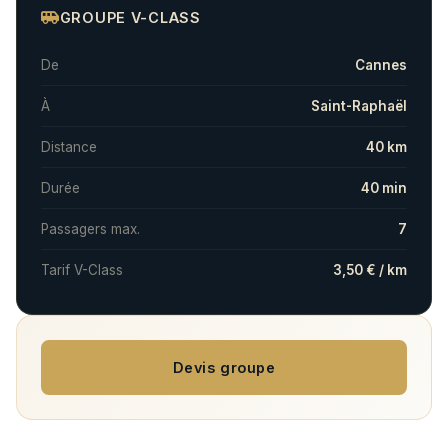
GROUPE V-CLASS
De
Cannes
À
Saint-Raphaël
Distance
40 km
Durée
40 min
Passagers max.
7
Tarif V-Class
3,50 € / km
Devis groupe