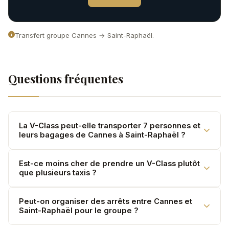
Transfert groupe Cannes → Saint-Raphaël.
Questions fréquentes
La V-Class peut-elle transporter 7 personnes et
leurs bagages de Cannes à Saint-Raphaël ?
Oui. La Mercedes V-Class accueille jusqu'à 7
Est-ce moins cher de prendre un V-Class plutôt
que plusieurs taxis ?
passagers avec leurs bagages. Pour des groupes plus
importants, nous pouvons organiser deux véhicules.
Oui. Un V-Class pour 7 personnes revient souvent
Peut-on organiser des arrêts entre Cannes et
Saint-Raphaël pour le groupe ?
moins cher que deux berlines séparées. Demandez un
devis comparatif.