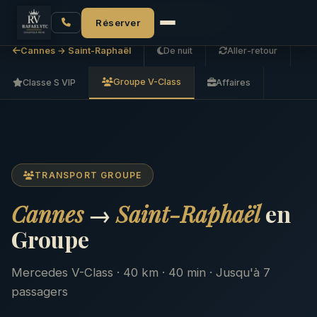
Accueil
Cannes → Saint-Raphaël
Groupe V-Class
Réserver
Cannes → Saint-Raphaël
De nuit
Aller-retour
Groupe V-Class
Classe S VIP
Affaires
TRANSPORT GROUPE
Cannes
→
Saint-Raphaël
en
Groupe
Mercedes V-Class · 40 km · 40 min · Jusqu'à 7
passagers