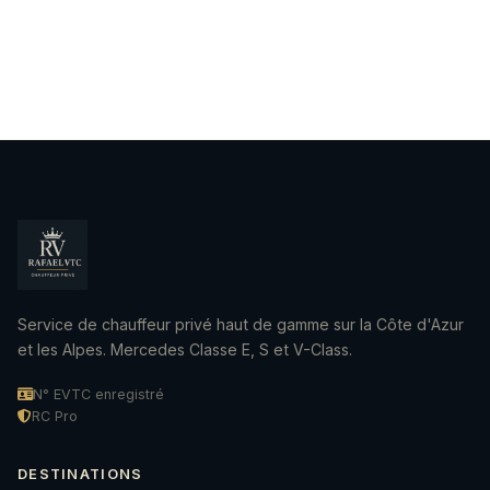
Oui. Précisez vos souhaits lors de la réservation et le
chauffeur adaptera l'itinéraire. Des arrêts courts sont
possibles sans supplément.
Service de chauffeur privé haut de gamme sur la Côte d'Azur
et les Alpes. Mercedes Classe E, S et V-Class.
N° EVTC enregistré
RC Pro
DESTINATIONS