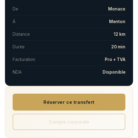
De
Monaco
À
Menton
Distance
12 km
Durée
20 min
Facturation
Pro + TVA
NDA
Disponible
Réserver ce transfert
Compte corporate