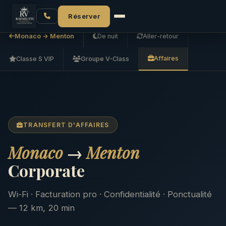
Accueil
Monaco → Menton
Affaires
Réserver
Monaco → Menton
De nuit
Aller-retour
Affaires
Classe S VIP
Groupe V-Class
TRANSFERT D'AFFAIRES
Monaco
→
Menton
Corporate
Wi-Fi · Facturation pro · Confidentialité · Ponctualité
— 12 km, 20 min