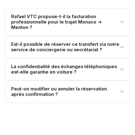
Rafael VTC propose-t-il la facturation
professionnelle pour le trajet Monaco →
Menton ?
Oui. Toutes nos factures sont émises avec TVA à 10 %
Est-il possible de réserver ce transfert via notre
service de conciergerie ou secrétariat ?
déductible. Nous établissons un contrat de prestation
pour les comptes corporate.
Absolument. Nous coordonnons avec votre
La confidentialité des échanges téléphoniques
est-elle garantie en voiture ?
assistant(e) ou conciergerie pour tous les détails. Une
confirmation par email est systématiquement
envoyée.
Oui. Nos chauffeurs sont formés à la discrétion
Peut-on modifier ou annuler la réservation
après confirmation ?
absolue. Un accord de confidentialité (NDA) peut être
signé sur demande pour les clients corporate.
Oui. Modifications possibles jusqu'à 2h avant le départ
sans frais. Annulation tardive : contactez-nous
directement par téléphone pour trouver une solution.