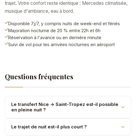
trajet. Votre confort reste identique : Mercedes climatisée,
musique d'ambiance, eau à bord.
Disponible 7j/7, y compris nuits de week-end et fériés
Majoration nocturne de 20 % entre 22h et 6h
Réservation à l'avance ou en dernière minute
Suivi de vol pour les arrivées nocturnes en aéroport
Questions fréquentes
Le transfert Nice → Saint-Tropez est-il possible
en pleine nuit ?
Oui, 24h/24. Une majoration de 20 % s'applique entre
Le trajet de nuit est-il plus court ?
22h et 6h. Réservez à l'avance ou appelez