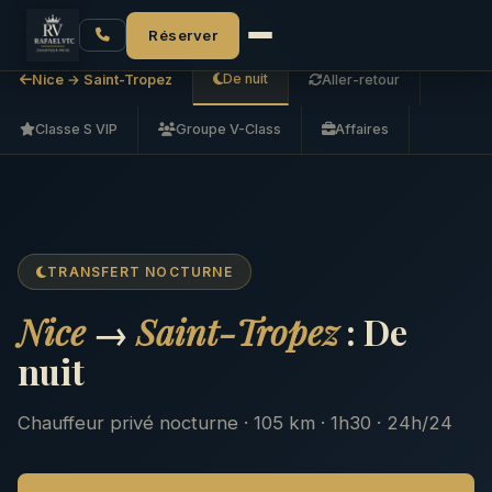
Accueil
Nice → Saint-Tropez
De nuit
Réserver
De nuit
Nice → Saint-Tropez
Aller-retour
Classe S VIP
Groupe V-Class
Affaires
TRANSFERT NOCTURNE
Nice
→
Saint-Tropez
: De
nuit
Chauffeur privé nocturne · 105 km · 1h30 · 24h/24