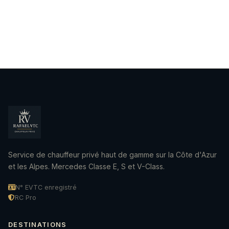
directement.
Souvent oui, car le trafic est moins dense. Le trajet
nominal est de 1h30 mais peut être plus rapide la nuit.
Service de chauffeur privé haut de gamme sur la Côte d'Azur
et les Alpes. Mercedes Classe E, S et V-Class.
N° EVTC enregistré
RC Pro
DESTINATIONS