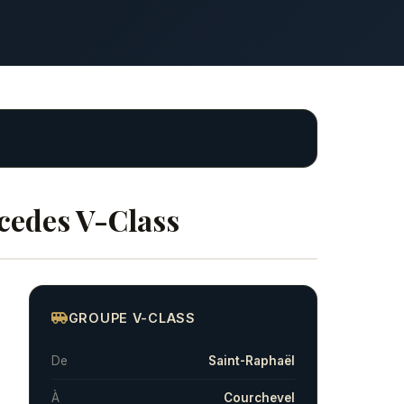
cedes V-Class
GROUPE V-CLASS
De
Saint-Raphaël
À
Courchevel