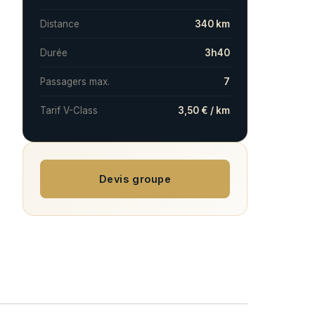
Distance
340 km
Durée
3h40
Passagers max.
7
Tarif V-Class
3,50 € / km
Devis groupe