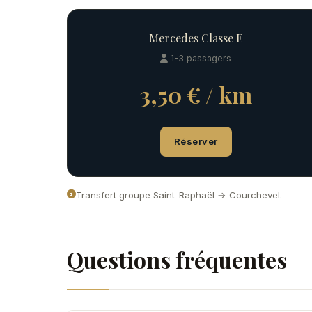
Mercedes Classe E
1-3 passagers
3,50 € / km
Réserver
Transfert groupe Saint-Raphaël → Courchevel.
Questions fréquentes