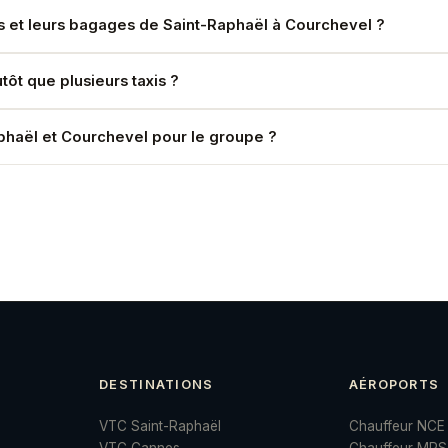
es et leurs bagages de Saint-Raphaël à Courchevel ?
assagers avec leurs bagages. Pour des groupes plus importants, n
ôt que plusieurs taxis ?
nt moins cher que deux berlines séparées. Demandez un devis com
phaël et Courchevel pour le groupe ?
 et le chauffeur adaptera l'itinéraire. Des arrêts courts sont possi
DESTINATIONS
AÉROPORTS
VTC Saint-Raphaël
Chauffeur NCE