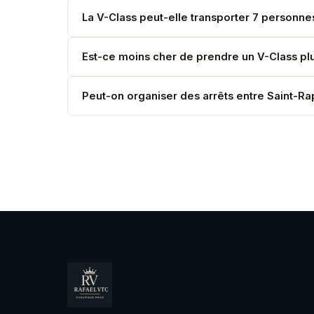
La V-Class peut-elle transporter 7 personn
Oui. La Mercedes V-Class accueille jusqu'à 7 p
Est-ce moins cher de prendre un V-Class plut
Oui. Un V-Class pour 7 personnes revient souve
Peut-on organiser des arrêts entre Saint-Ra
Oui. Précisez vos souhaits lors de la réservation