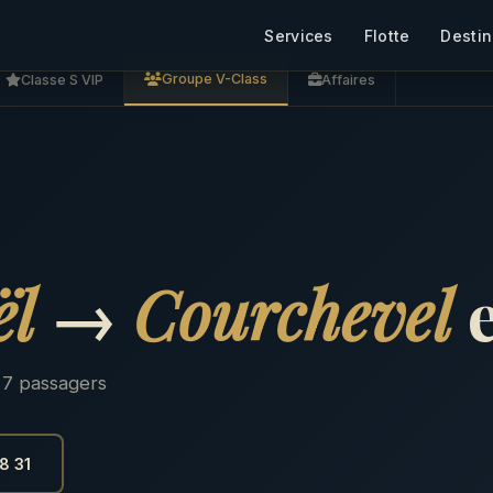
Services
Flotte
Destin
Groupe V-Class
Classe S VIP
Affaires
ël
→
Courchevel
e
 7 passagers
8 31