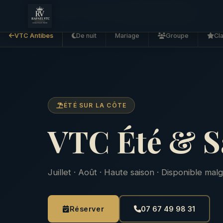
Accueil
VTC Antibes
VTC Été & Saison Estivale
VTC Antibes
De nuit
Mariage
Groupe
Cl
ÉTÉ SUR LA CÔTE
VTC Été & Sa
Juillet · Août · Haute saison · Disponible mal
Réserver
07 67 49 98 31