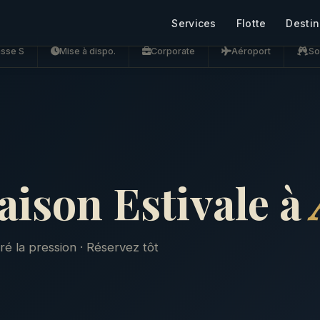
Services
Flotte
Destin
asse S
Mise à dispo.
Corporate
Aéroport
So
ison Estivale à
gré la pression · Réservez tôt