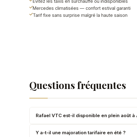
Évitez les taxis en surchauffe ou indisponibles
Mercedes climatisées — confort estival garanti
Tarif fixe sans surprise malgré la haute saison
Questions fréquentes
Rafael VTC est-il disponible en plein août à
Oui, mais les créneaux sont très demandés. Rés
Y a-t-il une majoration tarifaire en été ?