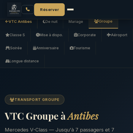
Accueil
VTC Antibes
Groupe
Réserver
Groupe
VTC Antibes
De nuit
Mariage
Classe S
Mise à dispo.
Corporate
Aéroport
Soirée
Anniversaire
Tourisme
Longue distance
TRANSPORT GROUPE
VTC Groupe à
Antibes
Mercedes V-Class — Jusqu'à 7 passagers et 7