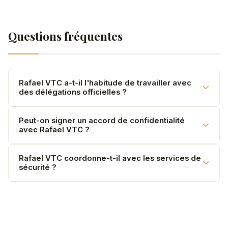
Questions fréquentes
Rafael VTC a-t-il l'habitude de travailler avec
des délégations officielles ?
Oui. Protocole, confidentialité, coordination sécurité —
Peut-on signer un accord de confidentialité
avec Rafael VTC ?
nous gérons toutes les exigences.
Oui. NDA disponible sur demande pour toute
Rafael VTC coordonne-t-il avec les services de
sécurité ?
délégation ou personnalité.
Oui, sur demande — coordination avec vos équipes de
sécurité personnelles.