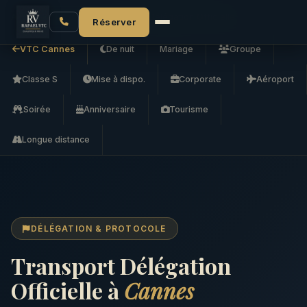
Accueil
VTC Cannes
Transport Délégation Officielle
Réserver
VTC Cannes
De nuit
Mariage
Groupe
Classe S
Mise à dispo.
Corporate
Aéroport
Soirée
Anniversaire
Tourisme
Longue distance
DÉLÉGATION & PROTOCOLE
Transport Délégation
Officielle à
Cannes