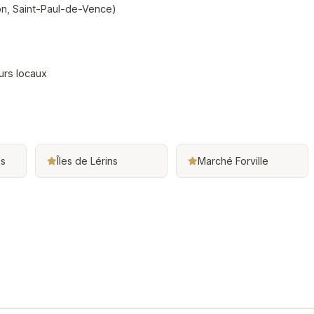
on, Saint-Paul-de-Vence)
rs locaux
ls
Îles de Lérins
Marché Forville