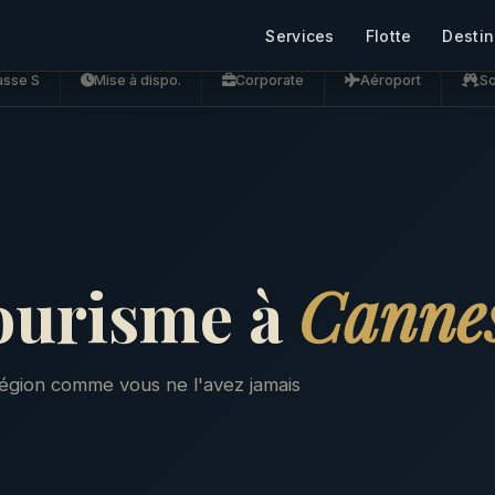
Services
Flotte
Destin
asse S
Mise à dispo.
Corporate
Aéroport
So
ourisme à
Canne
 région comme vous ne l'avez jamais