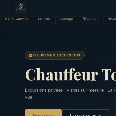
Accueil
VTC Cannes
Tourisme
VTC Cannes
De nuit
Mariage
Groupe
Cl
TOURISME & EXCURSIONS
Chauffeur T
Excursions privées · Visites sur mesure · La
vue