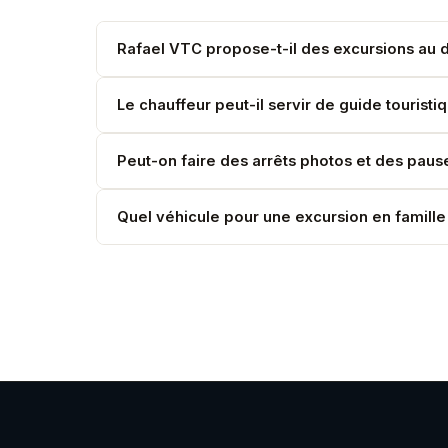
Rafael VTC propose-t-il des excursions au 
Oui. Nous organisons des excursions privées à la
Le chauffeur peut-il servir de guide touristi
Nos chauffeurs connaissent parfaitement la régi
Peut-on faire des arrêts photos et des paus
approfondi, nous pouvons coordonner avec un gui
Absolument. C'est l'avantage d'une excursion pri
Quel véhicule pour une excursion en famill
La Mercedes V-Class (7 places) est idéale pour l
et sacs.