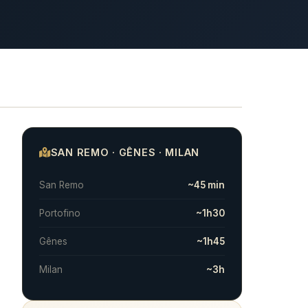
SAN REMO · GÊNES · MILAN
San Remo
~45 min
Portofino
~1h30
Gênes
~1h45
Milan
~3h