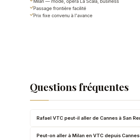
Milan — mode, opéra La Scala, business
Passage frontière facilité
Prix fixe convenu à l'avance
Questions fréquentes
Rafael VTC peut-il aller de Cannes à San R
Oui. San Remo est à environ 45 minutes depuis la
Peut-on aller à Milan en VTC depuis Cannes