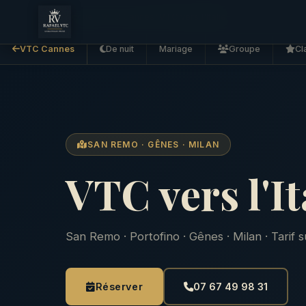
Accueil
VTC Cannes
VTC vers l'Italie
VTC Cannes
De nuit
Mariage
Groupe
Cl
SAN REMO · GÊNES · MILAN
VTC vers l'It
San Remo · Portofino · Gênes · Milan · Tarif s
Réserver
07 67 49 98 31