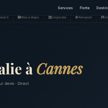
Services
Flotte
Destin
asse S
Mise à dispo.
Corporate
Aéroport
So
alie à
Cannes
ur devis · Direct