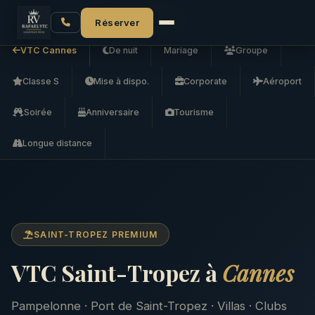
Accueil
VTC Cannes
VTC Saint-Tropez
Réserver
VTC Cannes
De nuit
Mariage
Groupe
Classe S
Mise à dispo.
Corporate
Aéroport
Soirée
Anniversaire
Tourisme
Longue distance
SAINT-TROPEZ PREMIUM
VTC Saint-Tropez à
Cannes
Pampelonne · Port de Saint-Tropez · Villas · Clubs