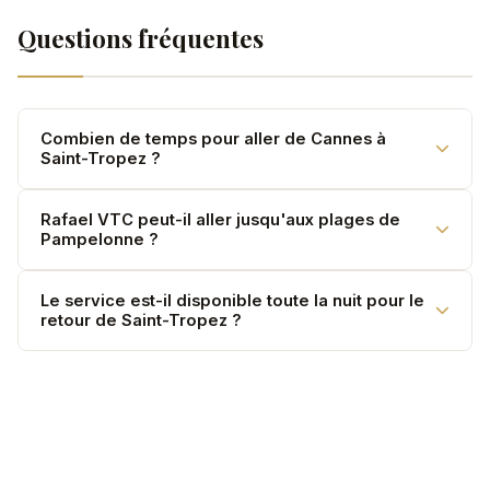
Questions fréquentes
Combien de temps pour aller de Cannes à
Saint-Tropez ?
Variable selon le trafic, surtout en été. Comptez 1h à
Rafael VTC peut-il aller jusqu'aux plages de
Pampelonne ?
2h30 selon la saison. Départ tôt recommandé.
Oui. Dépôt directement à l'entrée des clubs ou plages
Le service est-il disponible toute la nuit pour le
retour de Saint-Tropez ?
de Pampelonne.
Oui. Retours nocturnes depuis Saint-Tropez
disponibles — majoration +20% après 22h.