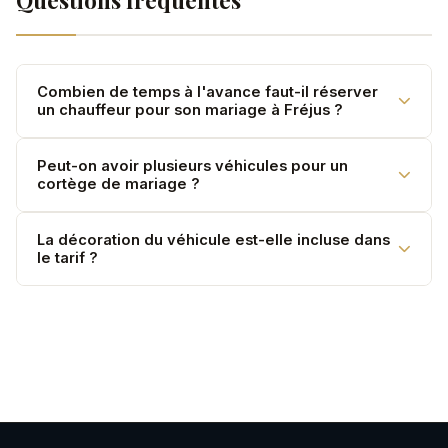
Questions fréquentes
Combien de temps à l'avance faut-il réserver
un chauffeur pour son mariage à Fréjus ?
Nous recommandons de réserver 3 à 6 mois à
Peut-on avoir plusieurs véhicules pour un
cortège de mariage ?
l'avance, surtout en haute saison (mai–septembre).
Les samedis sont rapidement complets.
Oui. Rafael VTC peut coordonner plusieurs véhicules
La décoration du véhicule est-elle incluse dans
le tarif ?
(Classe S pour les mariés, V-Class pour les familles).
Contactez-nous pour un devis groupe.
La décoration (rubans, fleurs) est disponible sur
demande. Le champagne est offert pour les mariés.
Ces prestations sont à préciser lors de la réservation.