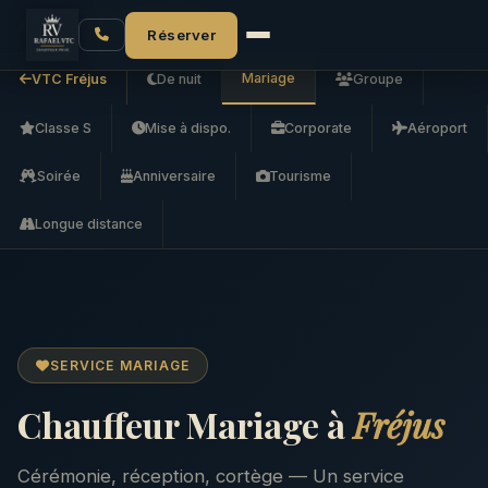
Accueil
VTC Fréjus
Mariage
Réserver
Mariage
VTC Fréjus
De nuit
Groupe
Classe S
Mise à dispo.
Corporate
Aéroport
Soirée
Anniversaire
Tourisme
Longue distance
SERVICE MARIAGE
Chauffeur Mariage à
Fréjus
Cérémonie, réception, cortège — Un service