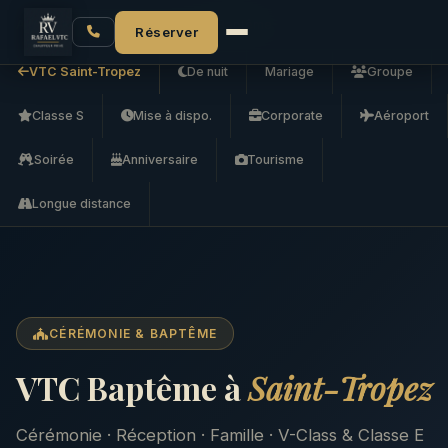
Accueil
VTC Saint-Tropez
VTC Baptême
Réserver
VTC Saint-Tropez
De nuit
Mariage
Groupe
Classe S
Mise à dispo.
Corporate
Aéroport
Soirée
Anniversaire
Tourisme
Longue distance
CÉRÉMONIE & BAPTÊME
VTC Baptême à
Saint-Tropez
Cérémonie · Réception · Famille · V-Class & Classe E