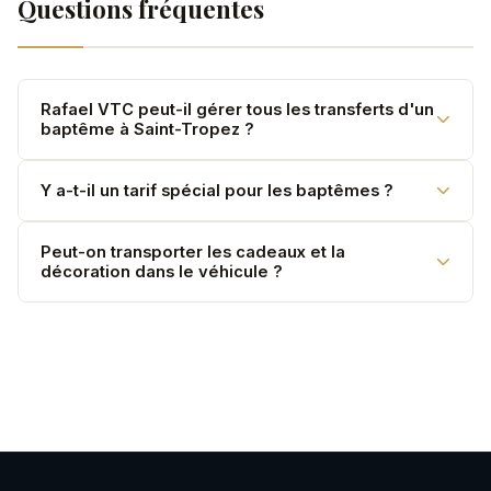
Questions fréquentes
Rafael VTC peut-il gérer tous les transferts d'un
baptême à Saint-Tropez ?
Oui — église, photographe, salle de réception, retour.
Y a-t-il un tarif spécial pour les baptêmes ?
Un programme complet sur devis.
Service à la journée ou à la demi-journée selon votre
Peut-on transporter les cadeaux et la
décoration dans le véhicule ?
programme.
Oui. La soute du V-Class est spacieuse pour les
cadeaux et décorations.