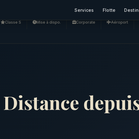
Services
Flotte
Destin
Classe S
Mise à dispo.
Corporate
Aéroport
Distance depui