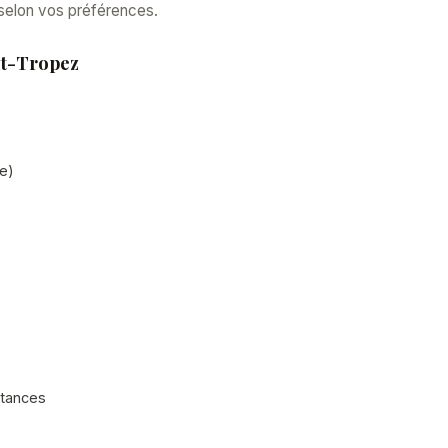
 selon vos préférences.
nt-Tropez
)
e)
stances