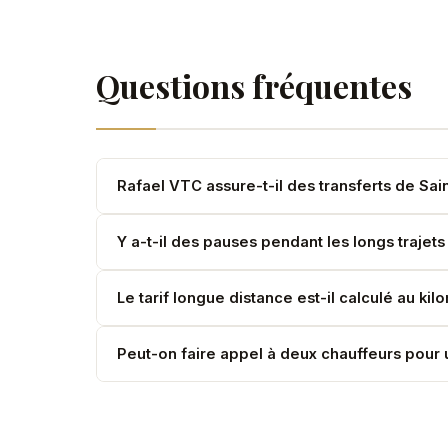
Questions fréquentes
Rafael VTC assure-t-il des transferts de Sai
Oui. Le trajet Saint-Tropez–Paris représente en
Y a-t-il des pauses pendant les longs trajets
optimal.
Oui. Votre chauffeur s'arrête à votre demande pou
Le tarif longue distance est-il calculé au kil
Pour les longues distances, nous établissons un 
Peut-on faire appel à deux chauffeurs pour u
d'hébergement si nécessaire.
Oui. Pour des trajets dépassant 10 heures, nous 