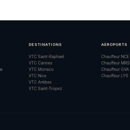
DESTINATIONS
AÉROPORTS
VTC Saint-Raphaël
Chauffeur NCE
VTC Cannes
Chauffeur MRS
te
VTC Monaco
Chauffeur GVA
.
VTC Nice
Chauffeur LYS
VTC Antibes
VTC Saint-Tropez