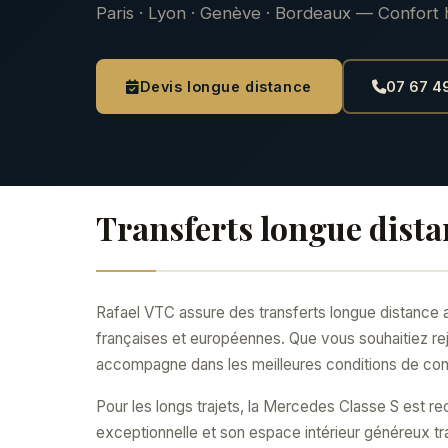
Paris · Lyon · Genève · Bordeaux — Confort 
Devis longue distance
07 67 49
Transferts longue dista
Rafael VTC assure des transferts longue distance a
françaises et européennes. Que vous souhaitiez re
accompagne dans les meilleures conditions de con
Pour les longs trajets, la Mercedes Classe S est 
exceptionnelle et son espace intérieur généreux t