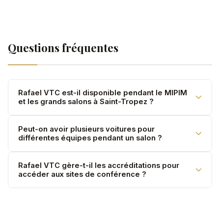
Questions fréquentes
Rafael VTC est-il disponible pendant le MIPIM
et les grands salons à Saint-Tropez ?
Oui. Nous planifions nos ressources spécifiquement
Peut-on avoir plusieurs voitures pour
différentes équipes pendant un salon ?
pour ces événements. Réservez plusieurs semaines à
l'avance.
Absolument. Flotte multi-véhicules coordonnée selon
Rafael VTC gère-t-il les accréditations pour
accéder aux sites de conférence ?
vos besoins.
Nous connaissons les accès et protocoles des
principaux lieux événementiels.