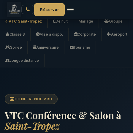
Accueil
VTC Saint-Tropez
VTC Conférence & Salon
Réserver
VTC Saint-Tropez
De nuit
Mariage
Groupe
Classe S
Mise à dispo.
Corporate
Aéroport
Soirée
Anniversaire
Tourisme
Longue distance
CONFÉRENCE PRO
VTC Conférence & Salon à
Saint-Tropez