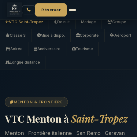
Accueil
VTC Saint-Tropez
VTC Menton
Réserver
VTC Saint-Tropez
De nuit
Mariage
Groupe
Classe S
Mise à dispo.
Corporate
Aéroport
Soirée
Anniversaire
Tourisme
Longue distance
MENTON & FRONTIÈRE
VTC Menton à
Saint-Tropez
Menton · Frontière italienne · San Remo · Garavan ·