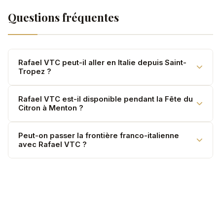
Questions fréquentes
Rafael VTC peut-il aller en Italie depuis Saint-
Tropez ?
Oui. San Remo, Vintimille, Gênes — toutes destinations
Rafael VTC est-il disponible pendant la Fête du
Citron à Menton ?
italiennes desservies sur devis.
Oui. Réservez à l'avance — l'événement attire de
Peut-on passer la frontière franco-italienne
avec Rafael VTC ?
nombreux visiteurs.
Oui. Nos chauffeurs et véhicules sont habilités pour les
trajets transfrontaliers.