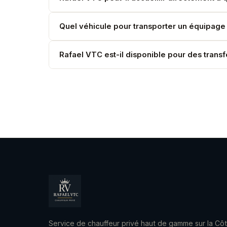
Selon les accès portuaires disponibles. Nous co
Quel véhicule pour transporter un équipage
Le V-Class (7 places, soute XXL) est idéal pour
Rafael VTC est-il disponible pour des transfe
Oui, 24h/24. Les arrivées nocturnes en mer son
Service de chauffeur privé haut de gamme sur la Cô