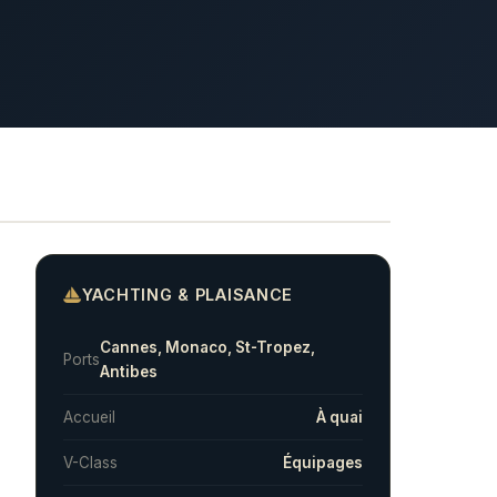
YACHTING & PLAISANCE
Cannes, Monaco, St-Tropez,
Ports
Antibes
Accueil
À quai
V-Class
Équipages