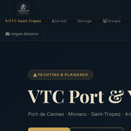
Accueil
VTC Saint-Tropez
VTC Port & Yachting
VTC Saint-Tropez
De nuit
Mariage
Groupe
Longue distance
YACHTING & PLAISANCE
VTC Port & 
Port de Cannes · Monaco · Saint-Tropez · Ant