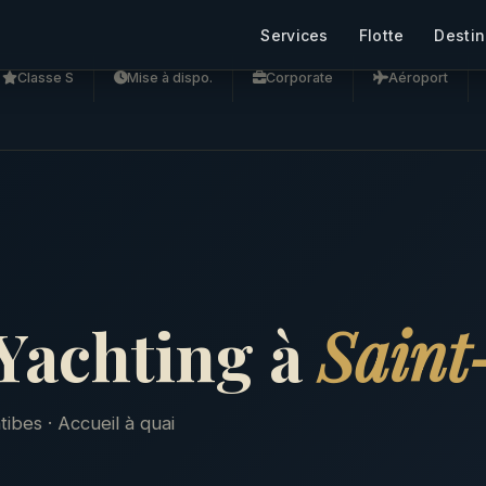
Services
Flotte
Destin
Classe S
Mise à dispo.
Corporate
Aéroport
Yachting à
Saint
ibes · Accueil à quai