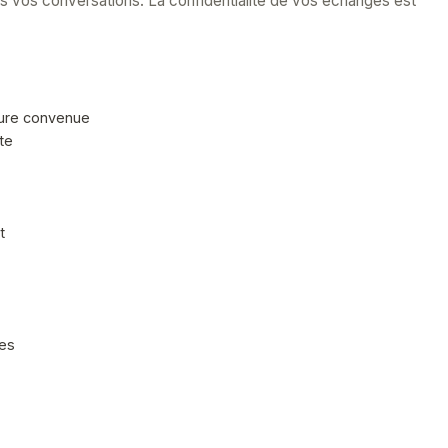
ans vos conversations. La confidentialité de vos échanges est
eure convenue
te
t
les