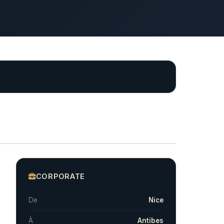
CORPORATE
De
Nice
À
Antibes