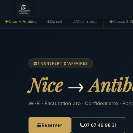
Accueil
Nice → Antibes
Affaires
Nice → Antibes
De nuit
Aller-retour
Classe S V
TRANSFERT D'AFFAIRES
Nice
→
Antib
Wi-Fi · Facturation pro · Confidentialité · P
Réserver
07 67 49 98 31