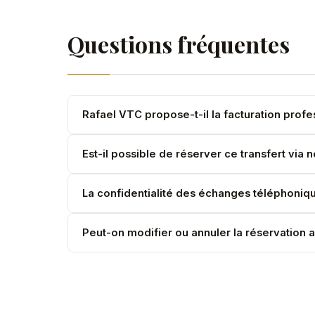
Questions fréquentes
Rafael VTC propose-t-il la facturation profe
Oui. Toutes nos factures sont émises avec TVA à
Est-il possible de réserver ce transfert via 
Absolument. Nous coordonnons avec votre assist
La confidentialité des échanges téléphoniqu
Oui. Nos chauffeurs sont formés à la discrétion 
Peut-on modifier ou annuler la réservation 
Oui. Modifications possibles jusqu'à 2h avant le 