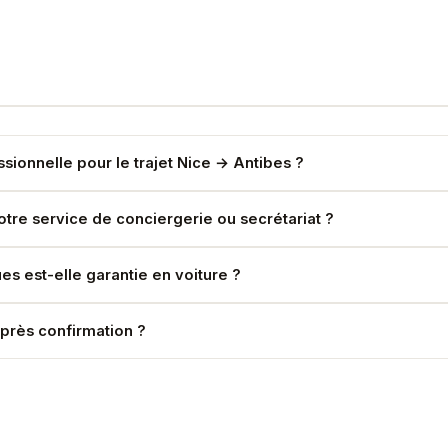
ssionnelle pour le trajet Nice → Antibes ?
 10 % déductible. Nous établissons un contrat de prestation pour
notre service de conciergerie ou secrétariat ?
ant(e) ou conciergerie pour tous les détails. Une confirmation p
es est-elle garantie en voiture ?
absolue. Un accord de confidentialité (NDA) peut être signé sur de
après confirmation ?
départ sans frais. Annulation tardive : contactez-nous directement 