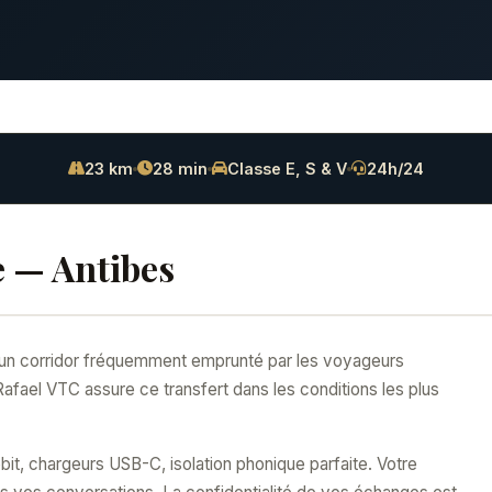
23 km
28 min
Classe E, S & V
24h/24
e — Antibes
st un corridor fréquemment emprunté par les voyageurs
 Rafael VTC assure ce transfert dans les conditions les plus
 débit, chargeurs USB-C, isolation phonique parfaite. Votre