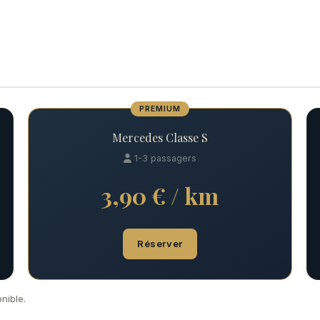
PREMIUM
Mercedes Classe S
1-3 passagers
3,90 € / km
Réserver
nible.