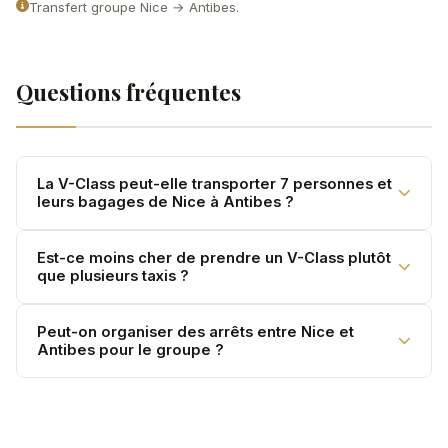
Transfert groupe Nice → Antibes.
Questions fréquentes
La V-Class peut-elle transporter 7 personnes et
leurs bagages de Nice à Antibes ?
Oui. La Mercedes V-Class accueille jusqu'à 7
Est-ce moins cher de prendre un V-Class plutôt
que plusieurs taxis ?
passagers avec leurs bagages. Pour des groupes plus
importants, nous pouvons organiser deux véhicules.
Oui. Un V-Class pour 7 personnes revient souvent
Peut-on organiser des arrêts entre Nice et
Antibes pour le groupe ?
moins cher que deux berlines séparées. Demandez un
devis comparatif.
Oui. Précisez vos souhaits lors de la réservation et le
chauffeur adaptera l'itinéraire. Des arrêts courts sont