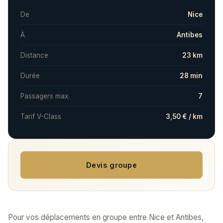
De
Nice
À
Antibes
Distance
23 km
Durée
28 min
Passagers max.
7
Tarif V-Class
3,50 € / km
Devis groupe
Pour vos déplacements en groupe entre Nice et Antibes,