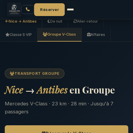
Accueil
Nice → Antibes
Groupe V-Class
Réserver
Nice → Antibes
De nuit
Aller-retour
Groupe V-Class
Classe S VIP
Affaires
TRANSPORT GROUPE
Nice
→
Antibes
en Groupe
Mercedes V-Class · 23 km · 28 min · Jusqu'à 7
passagers