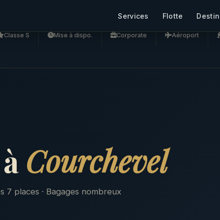
Services
Flotte
Destin
Classe S
Mise à dispo.
Corporate
Aéroport
 à
Courchevel
ass 7 places · Bagages nombreux