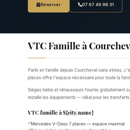
Réserver
07 67 49 98 31
VTC Famille à Courchev
Partir en famille depuis Courchevel sans stress, 
places offre l'espace nécessaire pour toute la fam
Sièges bébé et réhausseurs fournis gratuitement s
installe les équipements — idéal pour les transfert
VTC famille à ${city.name}
Mercedes V-Class 7 places — espace maximal