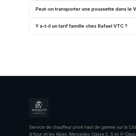
Oui, sièges bébé et réhausseurs gratuits. Précisez
Peut-on transporter une poussette dans le V
Oui. La soute du V-Class est suffisamment gran
Y a-t-il un tarif famille chez Rafael VTC ?
Le V-Class à 3,50 €/km est souvent moins cher 
Service de chauffeur privé haut de gamme sur la Cô
d'Azur et les Alpes. Mercedes Classe E, S et V-Class