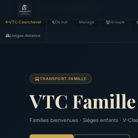
Accueil
VTC Courchevel
VTC Famille
VTC Courchevel
De nuit
Mariage
Groupe
Longue distance
TRANSPORT FAMILLE
VTC Famille
Familles bienvenues · Sièges enfants · V-Cl