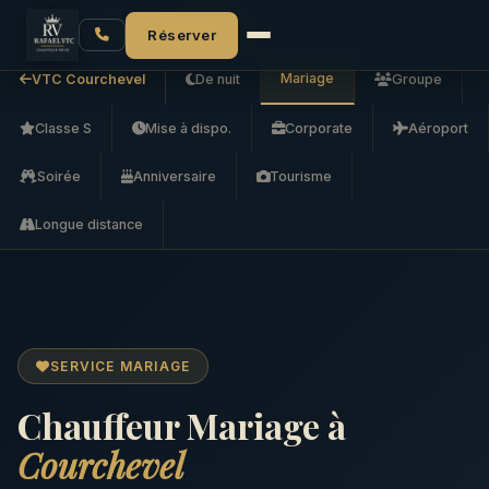
Accueil
VTC Courchevel
Mariage
Réserver
Mariage
VTC Courchevel
De nuit
Groupe
Classe S
Mise à dispo.
Corporate
Aéroport
Soirée
Anniversaire
Tourisme
Longue distance
SERVICE MARIAGE
Chauffeur Mariage à
Courchevel