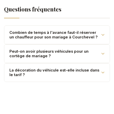
Questions fréquentes
Combien de temps à l'avance faut-il réserver
un chauffeur pour son mariage à Courchevel ?
Nous recommandons de réserver 3 à 6 mois à
Peut-on avoir plusieurs véhicules pour un
cortège de mariage ?
l'avance, surtout en haute saison (mai–septembre).
Les samedis sont rapidement complets.
Oui. Rafael VTC peut coordonner plusieurs véhicules
La décoration du véhicule est-elle incluse dans
le tarif ?
(Classe S pour les mariés, V-Class pour les familles).
Contactez-nous pour un devis groupe.
La décoration (rubans, fleurs) est disponible sur
demande. Le champagne est offert pour les mariés.
Ces prestations sont à préciser lors de la réservation.